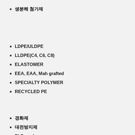
생분해 첨가제
LDPE/ULDPE
LLDPE(C4, C6, C8)
ELASTOMER
EEA, EAA, Mah grafted
SPECIALTY POLYMER
RECYCLED PE
경화제
대전방지제